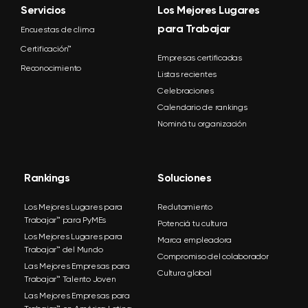
Servicios
Los Mejores Lugares
para Trabajar
Encuestas de clima
Certificación™
Empresas certificadas
Reconocimiento
Listas recientes
Celebraciones
Calendario de rankings
Nominá tu organización
Rankings
Soluciones
Los Mejores Lugares para
Reclutamiento
Trabajar™ para PyMEs
Potenciá tu cultura
Los Mejores Lugares para
Marca empleadora
Trabajar™ del Mundo
Compromiso del colaborador
Las Mejores Empresas para
Cultura global
Trabajar™ Talento Joven
Las Mejores Empresas para