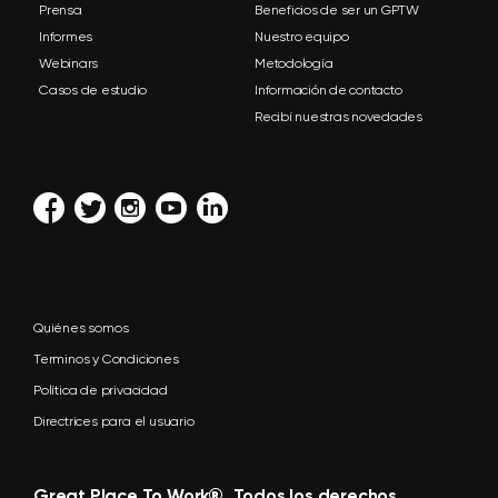
Prensa
Beneficios de ser un GPTW
Informes
Nuestro equipo
Webinars
Metodología
Casos de estudio
Información de contacto
Recibí nuestras novedades
Quiénes somos
Terminos y Condiciones
Política de privacidad
Directrices para el usuario
Great Place To Work®. Todos los derechos