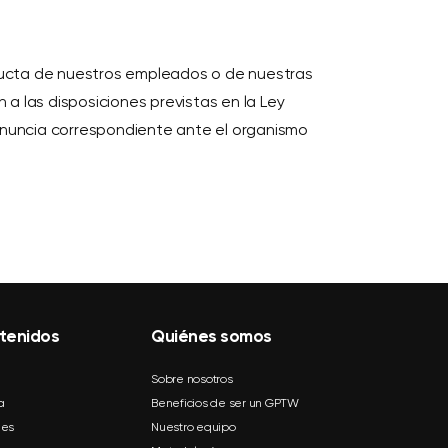
ducta de nuestros empleados o de nuestras
a las disposiciones previstas en la Ley
denuncia correspondiente ante el organismo
tenidos
Quiénes somos
Sobre nosotros
a
Beneficios de ser un GPTW
mes
Nuestro equipo