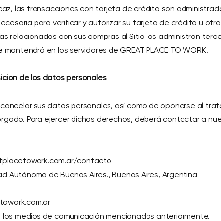
ficaz, las transacciones con tarjeta de crédito son administra
necesaria para verificar y autorizar su tarjeta de crédito u ot
ras relacionadas con sus compras al Sitio las administran terc
o se mantendrá en los servidores de GREAT PLACE TO WORK.
sición de los datos personales
y cancelar sus datos personales, así como de oponerse al trat
orgado. Para ejercer dichos derechos, deberá contactar a nue
eatplacetowork.com.ar/contacto
iudad Autónoma de Buenos Aires., Buenos Aires, Argentina
etowork.com.ar
 de los medios de comunicación mencionados anteriormente.