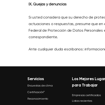
IX. Quejas y denuncias
Si usted considera que su derecho de prote
actuaciones o respuestas, presume que en el 
Federal de Protección de Datos Personales e
correspondiente.
Ante cualquier duda escribanos: informaci
Servicios
Los Mejores Luga
para Trabajar
Encuestas de clima
Certificación™
Empresas certificadas
Reconocimiento
Listas recientes