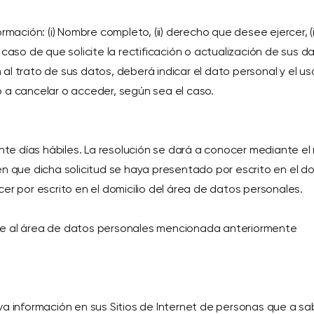
rmación: (i) Nombre completo, (ii) derecho que desee ejercer, (ii
 caso de que solicite la rectificación o actualización de sus 
ón al trato de sus datos, deberá indicar el dato personal y el us
o a cancelar o acceder, según sea el caso.
einte días hábiles. La resolución se dará a conocer mediante e
en que dicha solicitud se haya presentado por escrito en el do
er por escrito en el domicilio del área de datos personales.
se al área de datos personales mencionada anteriormente
información en sus Sitios de Internet de personas que a sa