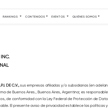
RANKINGS
CONTENIDOS
EVENTOS
QUIÉNES SOMOS
INC.
ONAL
I. DE C.V.,
sus empresas afiliadas y/o subsidiarias (en adel
a de Buenos Aires., Buenos Aires, Argentina
; es responsabl
mos, de conformidad con la Ley Federal de Protección de Dato
icable. El presente aviso de privacidad establece las políti