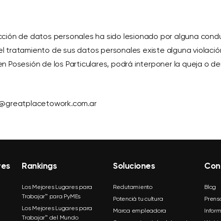
cción de datos personales ha sido lesionado por alguna con
tratamiento de sus datos personales existe alguna violación 
n Posesión de los Particulares, podrá interponer la queja o 
on@greatplacetowork.com.ar
res
Rankings
Soluciones
Con
Los Mejores Lugares para
Reclutamiento
Blog
Trabajar™ para PyMEs
Potenciá tu cultura
Prens
Los Mejores Lugares para
Marca empleadora
Infor
Trabajar™ del Mundo