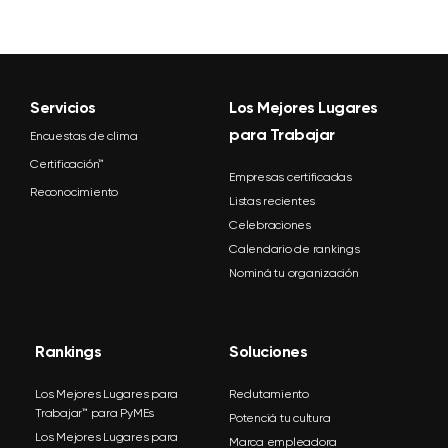
Servicios
Los Mejores Lugares
para Trabajar
Encuestas de clima
Certificación™
Empresas certificadas
Reconocimiento
Listas recientes
Celebraciones
Calendario de rankings
Nominá tu organización
Rankings
Soluciones
Los Mejores Lugares para
Reclutamiento
Trabajar™ para PyMEs
Potenciá tu cultura
Los Mejores Lugares para
Marca empleadora